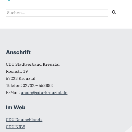
Suchformular
Suche
Anschrift
Fußbereich
CDU Stadtverband Kreuztal
Roonstr. 19
57223
Kreuztal
Telefon:
02732 – 553882
E-Mail:
union@cdu-kreuztal.de
Im Web
CDU Deutschlands
CDU NRW