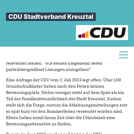
Sie sind hier
»
Über 100 Schulkinder nach den Ferien ohne Betreuungsplatz
CDU Stadtverband Kreuztal
Über
100
Schulkinder
nach
den
Ferien
ohne
Betreuungsplatz
06.07.2024
Die CDU fordert sofortiges Handeln unter Einbeziehung aller
Toggl
relevanter Stellen. "Wir stehen umgehend bereit
parteiübergreifend Lösungen anzugehen!"
Eine Anfrage der CDU vom 2. Juli 2024 legt offen: Über 100
Grundschulkinder haben nach den Ferien keinen
Betreuungsplatz. Nichts weniger steht auf dem Spiel als ein
Teil der Familienfreundlichkeit der Stadt Kreuztal. Zudem
stellt sich die Frage, warum die Ablehnungsmitteilungen erst
so spät kurz vor den Sommerferien versendet worden sind.
Eltern haben somit kaum Zeit über die Urlaubszeit eine
Betreuungsalternative zu finden.