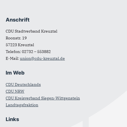
Anschrift
Fußbereich
CDU Stadtverband Kreuztal
Roonstr. 19
57223
Kreuztal
Telefon:
02732 – 553882
E-Mail:
union@cdu-kreuztal.de
Im Web
CDU Deutschlands
CDU NRW
CDU Kreisverband Siegen-Wittgenstein
Landtagsfraktion
Links