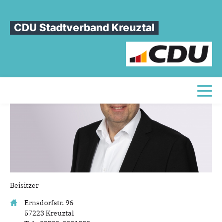
Sie sind hier
»
Helge Weyand
CDU Stadtverband Kreuztal
Helge
Weyand
Toggl
Beisitzer
Ernsdorfstr. 96
57223 Kreuztal